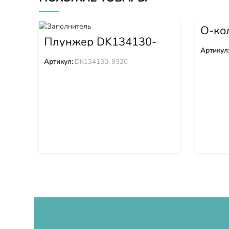
О-ко
2570
Плунжер DK134130-
9320
Артикул
Артикул:
DK134130-9320