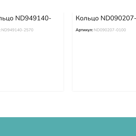
льцо ND949140-
Кольцо ND090207
:
ND949140-2570
Артикул:
ND090207-0100