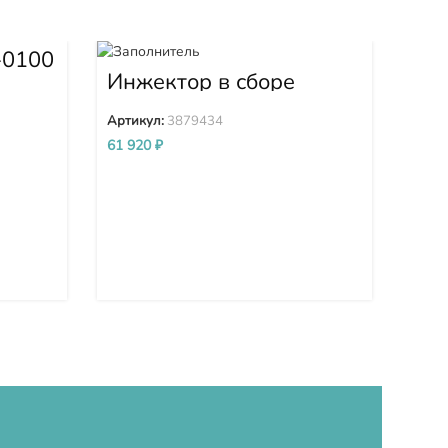
-0100
Гус
Sha
Инжектор в сборе
21
3879434
Арти
Артикул:
3879434
61 920
₽