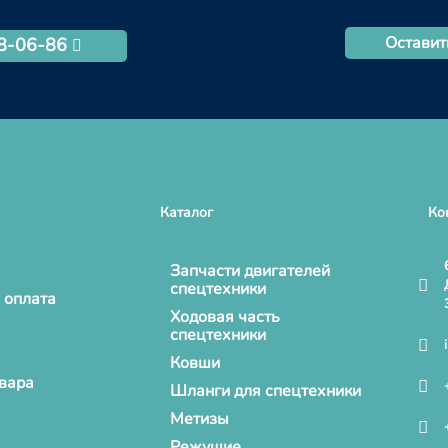
Оставит
68-06-86
Каталог
Ко
Запчасти двигателей
спецтехники
 оплата
Ходовая часть
спецтехники
Ковши
овара
Шланги для спецтехники
Метизы
Режущие