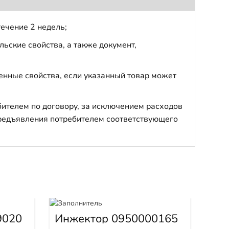
течение 2 недель;
ьские свойства, а также документ,
енные свойства, если указанный товар может
бителем по договору, за исключением расходов
 предъявления потребителем соответствующего
Гус
Sha
9020
Инжектор 0950000165
21
Арти