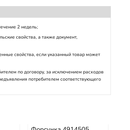
течение 2 недель;
ьские свойства, а также документ,
енные свойства, если указанный товар может
бителем по договору, за исключением расходов
 предъявления потребителем соответствующего
Форсунка 4914505
Кат