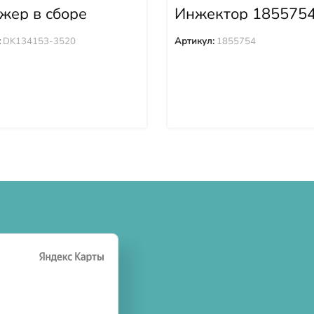
жер в сборе
Инжектор 185575
4153-3520
:
DK134153-3520
Артикул:
1855754