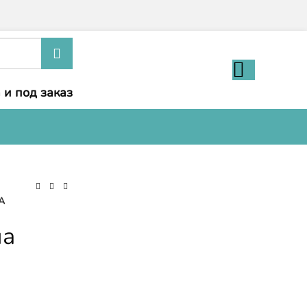
 и под заказ
A
ла