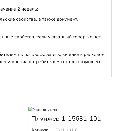
течение 2 недель;
ьские свойства, а также документ,
енные свойства, если указанный товар может
бителем по договору, за исключением расходов
 предъявления потребителем соответствующего
в
Плунжер 1-15631-101-
Пл
0
Артикул:
1-15631-101-0
Арти