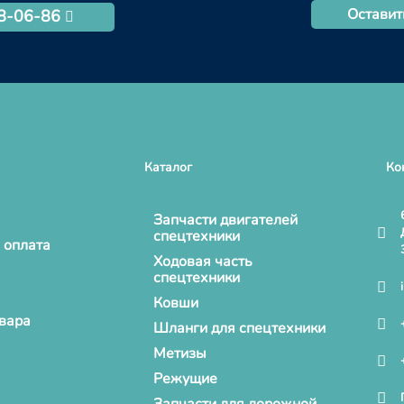
Оставит
68-06-86
Каталог
Ко
Запчасти двигателей
спецтехники
 оплата
Ходовая часть
спецтехники
Ковши
овара
Шланги для спецтехники
Метизы
Режущие