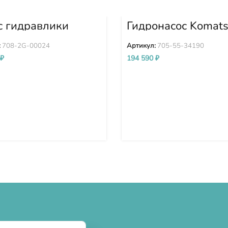
с гидравлики
Гидронасос Komat
0-7 PC350-7
WA380-3 705-55-
0-7 708-2G-00024
:
708-2G-00024
Артикул:
705-55-34190
₽
194 590
₽