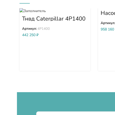
Насо
PC30
Тнвд Caterpillar 4P1400
PC36
Артикул
Артикул:
4P1400
958 160
442 250
₽