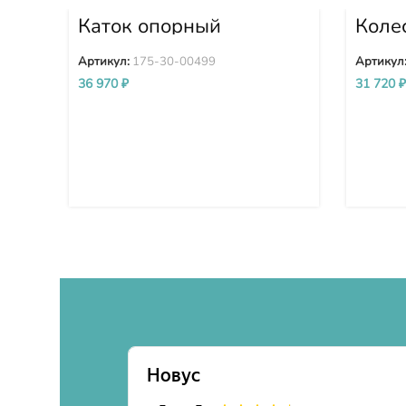
Каток опорный
Коле
двубортный 175-30-
1132
00499
Артикул:
175-30-00499
Артикул
36 970
₽
31 720
₽