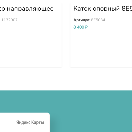
со направляющее
Каток опорный 8E
907
:
1132907
Артикул:
8E5034
8 400
₽