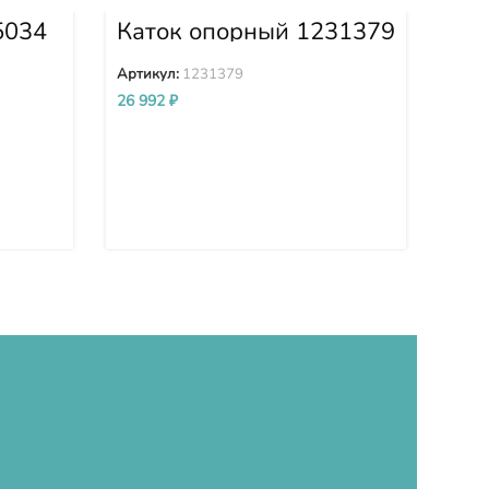
5034
Каток опорный 1231379
Ка
од
Артикул:
1231379
Арти
26 992
₽
37 8