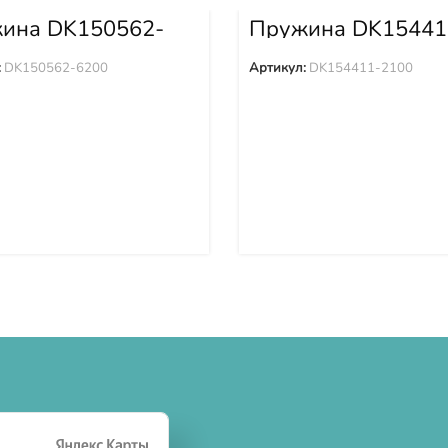
ина DK150562-
Пружина DK15441
2100
:
DK150562-6200
Артикул:
DK154411-2100