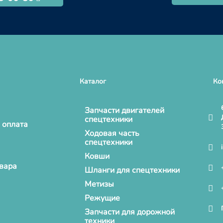
Каталог
Ко
Запчасти двигателей
спецтехники
 оплата
Ходовая часть
спецтехники
Ковши
овара
Шланги для спецтехники
Метизы
Режущие
Запчасти для дорожной
техники