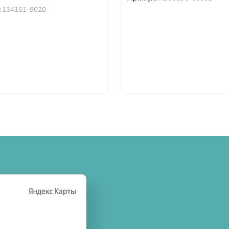
:
134151-9020