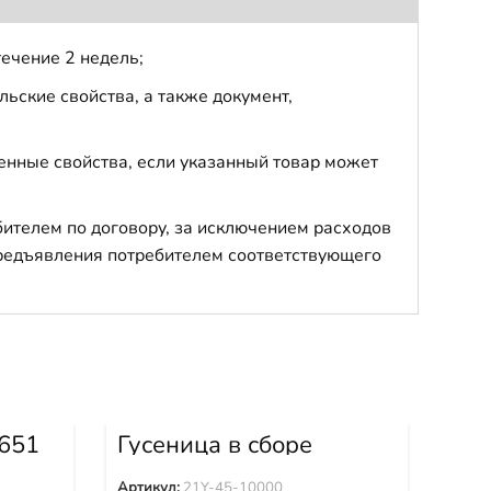
течение 2 недель;
ьские свойства, а также документ,
енные свойства, если указанный товар может
бителем по договору, за исключением расходов
 предъявления потребителем соответствующего
651
Гусеница в сборе
Shantui (45звХ600мм)
Kit
21Y-45-10000
OH
Артикул:
21Y-45-10000