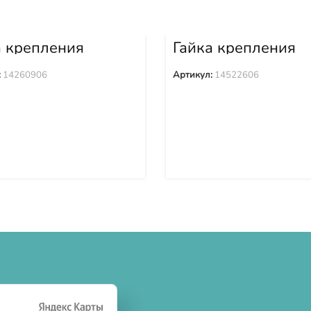
а крепления
Гайка крепления
ака 14260906
башмака 1452260
:
14260906
Артикул:
14522606