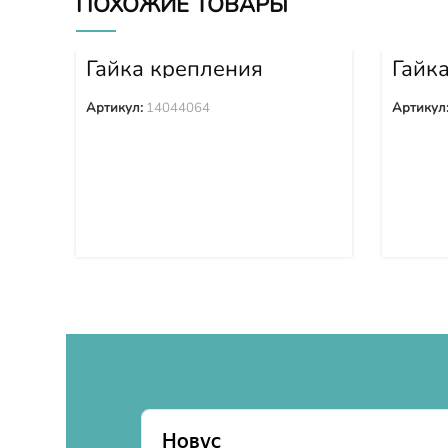
ПОХОЖИЕ ТОВАРЫ
Гайка крепления
Гайк
башмака 14044064
башм
Артикул:
14044064
Артикул