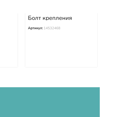
Болт крепления
Бо
6
башмака 14532468
ба
Артикул:
14532468
Арти