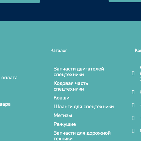
Каталог
Ко
Запчасти двигателей
спецтехники
 оплата
Ходовая часть
спецтехники
Ковши
овара
Шланги для спецтехники
Метизы
Режущие
Запчасти для дорожной
техники