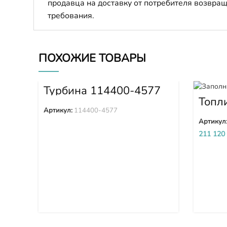
продавца на доставку от потребителя возвращ
требования.
ПОХОЖИЕ ТОВАРЫ
Турбина 114400-4577
Топл
высо
Артикул:
114400-4577
(ТНВ
Артикул
SDA6
211 120
5D 6