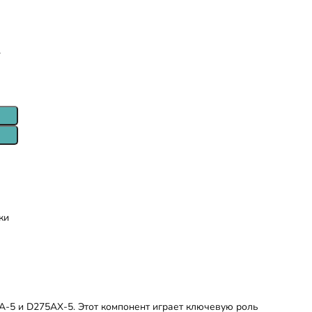
т
ки
-5 и D275AX-5. Этот компонент играет ключевую роль