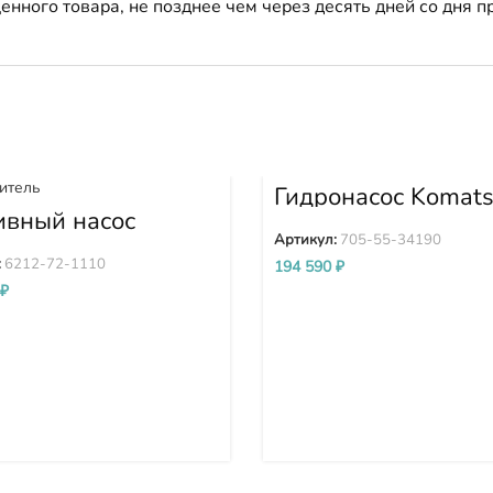
енного товара, не позднее чем через десять дней со дня
Гидронасос Komat
WA380-3 705-55-
ивный насос
кого давления
Артикул:
705-55-34190
Д) Komatsu
:
6212-72-1110
194 590
₽
D140E-2 D275A-
₽
212-72-1110