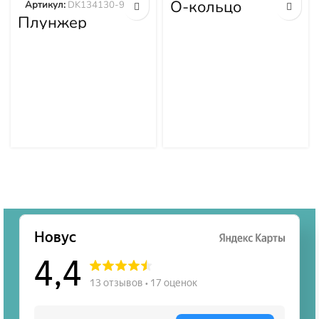
О-кольцо
Артикул:
DK134130-9320
ND949140-2570
Плунжер
DK134130-9320