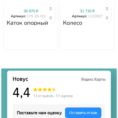
36 970
₽
31 720
₽
Артикул:
175-30-00499
Артикул:
1132907
Каток опорный
Колесо
двубортный 175-
направляющее
30-00499
1132907