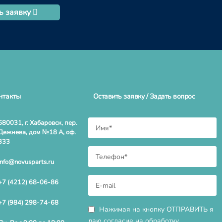
ь заявку
нтакты
Оставить заявку / Задать вопрос
680031, г. Хабаровск, пер.
Дежнева, дом №18 А, оф.
333
info@novusparts.ru
+7 (4212) 68-06-86
+7 (984) 298-74-68
Нажимая на кнопку ОТПРАВИТЬ я
даю
согласие на обработку