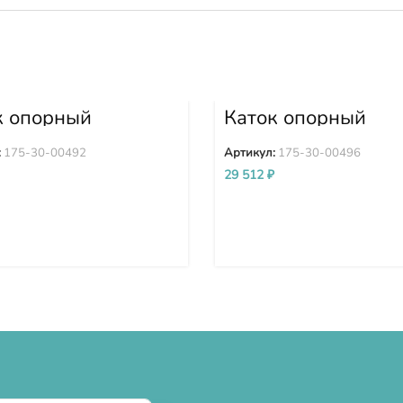
к опорный
Каток опорный
ортный 175-30-
двубортный 175-3
2
00496
:
175-30-00492
Артикул:
175-30-00496
29 512
₽