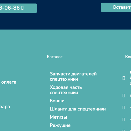
Оставит
68-06-86
Каталог
Ко
Запчасти двигателей
спецтехники
 оплата
Ходовая часть
спецтехники
Ковши
овара
Шланги для спецтехники
Метизы
Режущие