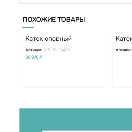
ПОХОЖИЕ ТОВАРЫ
Каток опорный
Като
двубортный 175-30-
двуб
00499
0049
Артикул:
175-30-00499
Артикул
36 970
₽