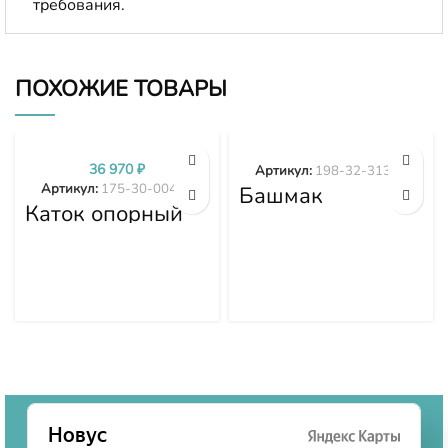
требования.
ПОХОЖИЕ ТОВАРЫ
36 970
₽
Артикул:
198-32-31373
Артикул:
175-30-00499
Башмак
Каток опорный
гусеницы 198-
двубортный 175-
32-31373
30-00499