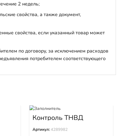
течение 2 недель;
ьские свойства, а также документ,
енные свойства, если указанный товар может
бителем по договору, за исключением расходов
 предъявления потребителем соответствующего
Ко
Контроль ТНВД
4289982
Арти
Артикул:
4289982