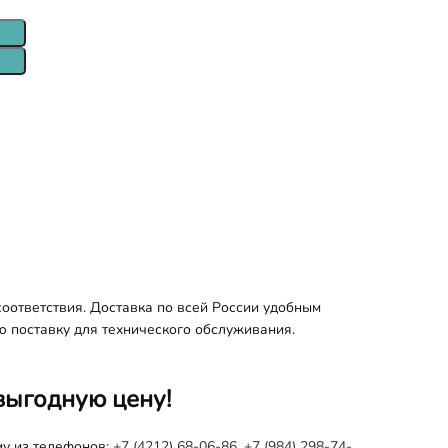
оответствия. Доставка по всей России удобным
ю поставку для технического обслуживания.
выгодную цену!
му из телефонов:
+7 (4212) 68-06-86
,
+7 (984) 298-74-