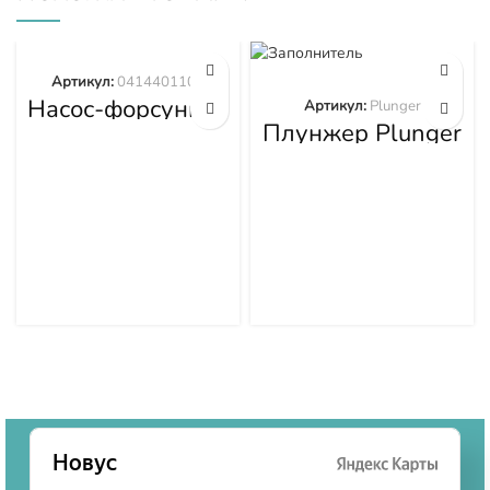
Артикул:
0414401105
Насос-форсунка
Артикул:
Plunger
0414401105
Плунжер Plunger