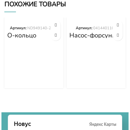
ПОХОЖИЕ ТОВАРЫ
Артикул:
ND949140-2570
Артикул:
0414401105
О-кольцо
Насос-форсунка
ND949140-2570
0414401105