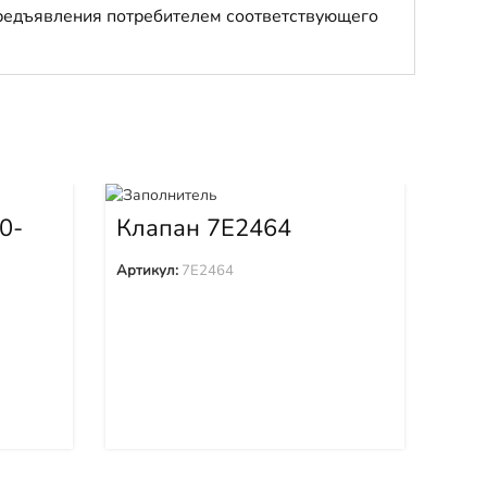
 предъявления потребителем соответствующего
Кат
по
0-
Клапан 7E2464
43
Арти
Артикул:
7E2464