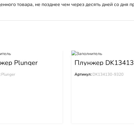
енного товара, не позднее чем через десять дней со дня
жер Plunger
Плунжер DK13413
9320
:
Plunger
Артикул:
DK134130-9320