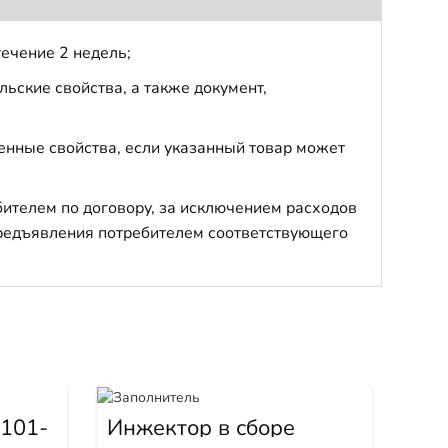
течение 2 недель;
ьские свойства, а также документ,
енные свойства, если указанный товар может
бителем по договору, за исключением расходов
 предъявления потребителем соответствующего
Фо
101-
Инжектор в сборе
3879434
Арти