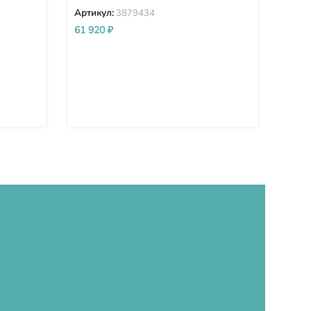
Артикул:
3879434
8 30
61 920
₽