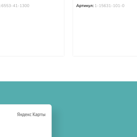
:
6553-41-1300
Артикул:
1-15631-101-0