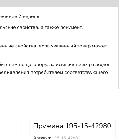
течение 2 недель;
ьские свойства, а также документ,
енные свойства, если указанный товар может
бителем по договору, за исключением расходов
 предъявления потребителем соответствующего
9
Пружина 195-15-42980
Пр
Артикул:
195-15-42980
Арти