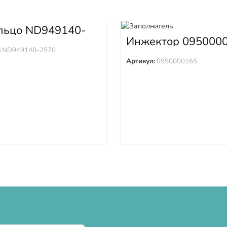
льцо ND949140-
Инжектор 095000
:
ND949140-2570
Артикул:
0950000165