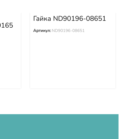
Гайка ND90196-08651
0165
Де
00
Артикул:
ND90196-08651
Арти