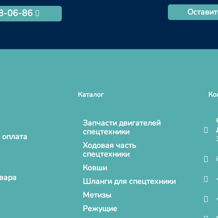
Оставит
68-06-86
Каталог
Ко
Запчасти двигателей
спецтехники
 оплата
Ходовая часть
спецтехники
Ковши
овара
Шланги для спецтехники
Метизы
Режущие