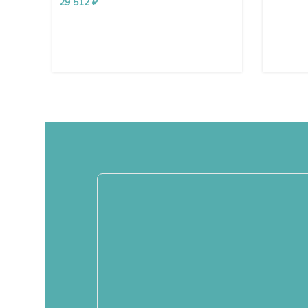
29 512
₽