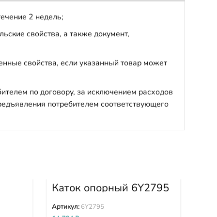
течение 2 недель;
ьские свойства, а также документ,
енные свойства, если указанный товар может
бителем по договору, за исключением расходов
 предъявления потребителем соответствующего
Каток опорный 6Y2795
Цеп
0-
25
Артикул:
6Y2795
Арти