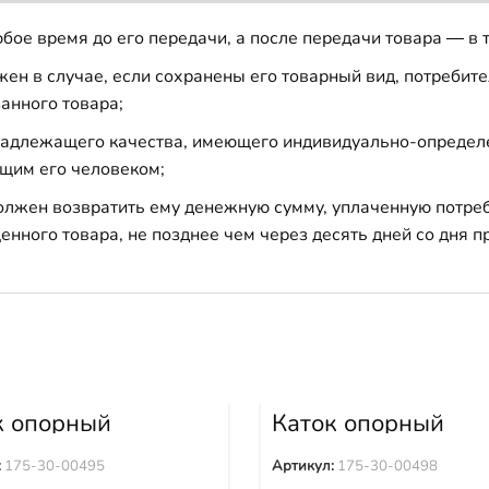
бое время до его передачи, а после передачи товара — в 
н в случае, если сохранены его товарный вид, потребител
анного товара;
 надлежащего качества, имеющего индивидуально-определ
щим его человеком;
должен возвратить ему денежную сумму, уплаченную потре
енного товара, не позднее чем через десять дней со дня
к опорный
Каток опорный
ортный 175-30-
двубортный 175-3
5
00498
:
175-30-00495
Артикул:
175-30-00498