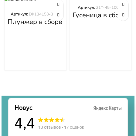
Артикул:
21Y-45-10000
Гусеница в сборе
Артикул:
DK134153-3520
Shantui
Плунжер в сборе
(45звХ600мм)
DK134153-3520
21Y-45-10000