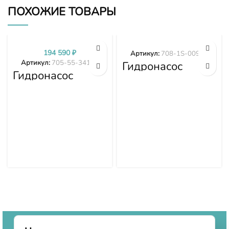
ПОХОЖИЕ ТОВАРЫ
194 590
₽
Артикул:
708-1S-00970
Артикул:
705-55-34190
Гидронасос
Гидронасос
вентилятора
Komatsu WA380-
WA380-6
3 705-55-34190
WA430-6
WA470-6
WA480-6 708-
1S-00970