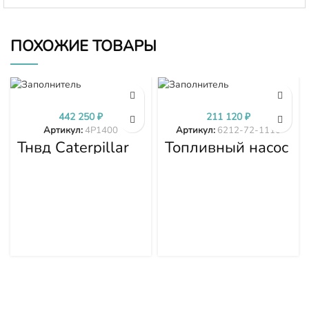
ПОХОЖИЕ ТОВАРЫ
442 250
₽
211 120
₽
Артикул:
4P1400
Артикул:
6212-72-1110
Тнвд Caterpillar
Топливный насос
4P1400
высокого
давления (ТНВД)
Komatsu
SDA6D140E-2
D275A-5D 6212-
72-1110