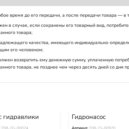
бое время до его передачи, а после передачи товара — в 
н в случае, если сохранены его товарный вид, потребител
анного товара;
 надлежащего качества, имеющего индивидуально-определ
щим его человеком;
должен возвратить ему денежную сумму, уплаченную потре
енного товара, не позднее чем через десять дней со дня
с гидравлики
Гидронасос
0-7 PC350-7
вентилятора WA3
0-7 708-2G-00024
WA430-6 WA470-
:
708-2G-00024
Артикул:
708-1S-00970