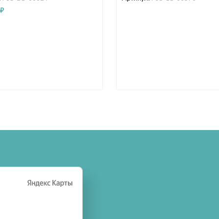
WA480-6 708-1S-
₽