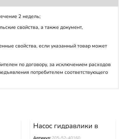
течение 2 недель;
ьские свойства, а также документ,
енные свойства, если указанный товар может
бителем по договору, за исключением расходов
 предъявления потребителем соответствующего
Насос гидравлики в
Гид
80-6
сборе D155A-3 D155A-
WA
6
5 705-52-40160
70
Артикул:
705-52-40160
Арти