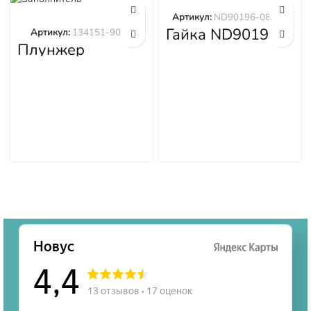
Артикул:
ND90196-08651
Гайка ND90196-
Артикул:
134151-9020
08651
Плунжер
134151-9020