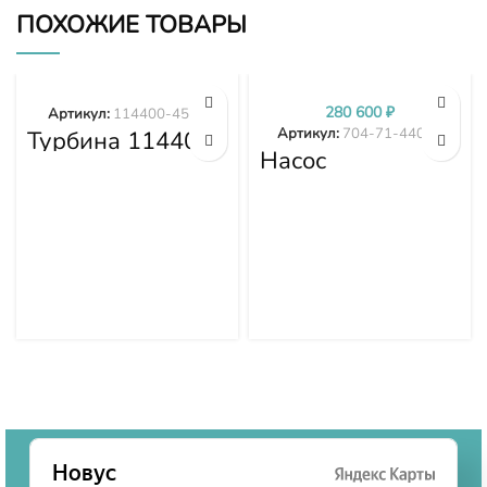
ПОХОЖИЕ ТОВАРЫ
280 600
₽
Артикул:
114400-4577
Артикул:
704-71-44002
Турбина 114400-
4577
Насос
трансмиссии
D375A-1 D375A-
2 D375A-3 704-
71-44002