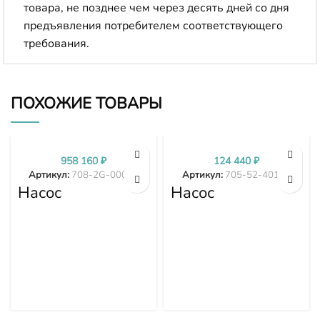
товара, не позднее чем через десять дней со дня
предъявления потребителем соответствующего
требования.
ПОХОЖИЕ ТОВАРЫ
958 160
₽
124 440
₽
Артикул:
708-2G-00024
Артикул:
705-52-40160
Насос
Насос
гидравлики
гидравлики в
PC300-7 PC350-
сборе D155A-3
7 PC360-7 708-
D155A-5 705-52-
2G-00024
40160