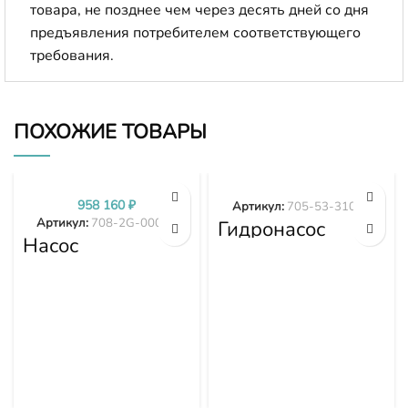
товара, не позднее чем через десять дней со дня
предъявления потребителем соответствующего
требования.
ПОХОЖИЕ ТОВАРЫ
958 160
₽
Артикул:
705-53-31020
Артикул:
708-2G-00024
Гидронасос
Насос
Komatsu WA600-
гидравлики
3 WA600-3D
PC300-7 PC350-
705-53-31020
7 PC360-7 708-
2G-00024