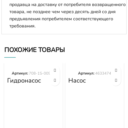
продавца на доставку от потребителя возвращенного
товара, не позднее чем через десять дней со дня
предъявления потребителем соответствующего
требования.
ПОХОЖИЕ ТОВАРЫ
Артикул:
708-1S-00970
Артикул:
4633474
Гидронасос
Насос
вентилятора
вентилятора
WA380-6
Hitachi 4633474
WA430-6
WA470-6
WA480-6 708-
1S-00970