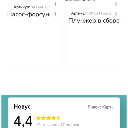
Артикул:
0414401105
Насос-форсунка
Артикул:
DK134153-3520
0414401105
Плунжер в сборе
DK134153-3520