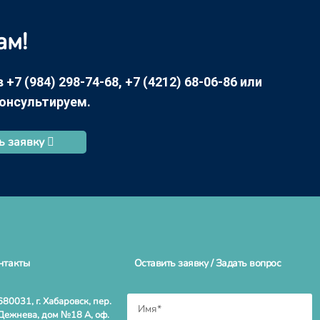
ам!
7 (984) 298-74-68, +7 (4212) 68-06-86 или
консультируем.
ь заявку
нтакты
Оставить заявку / Задать вопрос
680031, г. Хабаровск, пер.
Дежнева, дом №18 А, оф.