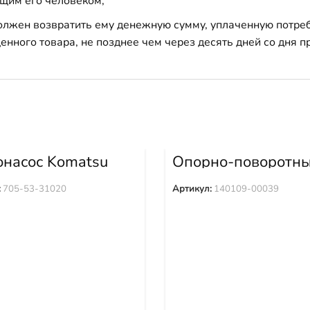
щим его человеком;
должен возвратить ему денежную сумму, уплаченную потре
енного товара, не позднее чем через десять дней со дня
онасос Komatsu
Опорно-поворотн
0-3 WA600-3D
круг Doosan DH37
53-31020
Solar 420LC-V 140
:
705-53-31020
Артикул:
140109-00039
00039