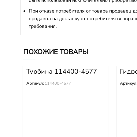
быть использован исключительно приобретаю
При отказе потребителя от товара продавец 
продавца на доставку от потребителя возвращ
требования.
ПОХОЖИЕ ТОВАРЫ
Турбина 114400-4577
Гидр
WA60
705-
Артикул:
114400-4577
Артикул