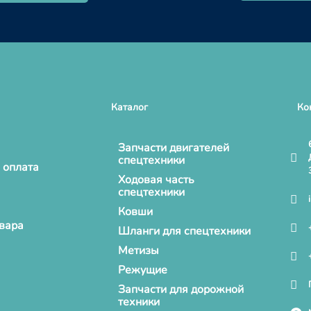
Каталог
Ко
Запчасти двигателей
спецтехники
 оплата
Ходовая часть
спецтехники
Ковши
овара
Шланги для спецтехники
Метизы
Режущие
Запчасти для дорожной
техники