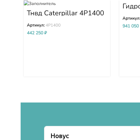
Гидр
D275
Тнвд Caterpillar 4P1400
0034
Артикул
Артикул:
4P1400
941 050
442 250
₽