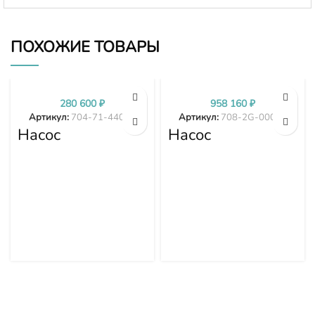
ПОХОЖИЕ ТОВАРЫ
280 600
₽
958 160
₽
Артикул:
704-71-44002
Артикул:
708-2G-00024
Насос
Насос
трансмиссии
гидравлики
D375A-1 D375A-
PC300-7 PC350-
2 D375A-3 704-
7 PC360-7 708-
71-44002
2G-00024