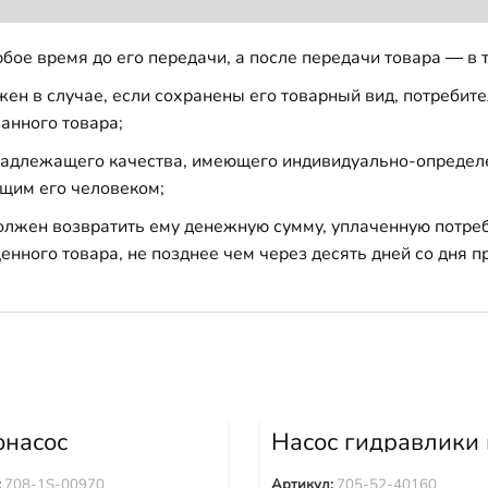
бое время до его передачи, а после передачи товара — в 
н в случае, если сохранены его товарный вид, потребител
анного товара;
 надлежащего качества, имеющего индивидуально-определ
щим его человеком;
должен возвратить ему денежную сумму, уплаченную потре
енного товара, не позднее чем через десять дней со дня
онасос
Насос гидравлики 
илятора WA380-6
сборе D155A-3 D1
0-6 WA470-6
5 705-52-40160
:
708-1S-00970
Артикул:
705-52-40160