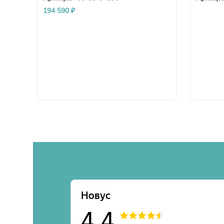
WA48
194 590
₽