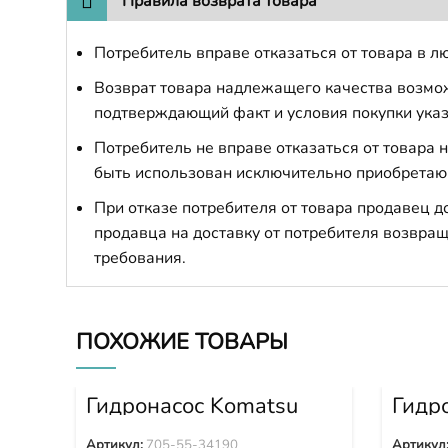
Правила возврата товара
Потребитель вправе отказаться от товара в лю
Возврат товара надлежащего качества возможе
подтверждающий факт и условия покупки указ
Потребитель не вправе отказаться от товара
быть использован исключительно приобретаю
При отказе потребителя от товара продавец 
продавца на доставку от потребителя возвращ
требования.
ПОХОЖИЕ ТОВАРЫ
Гидронасос Komatsu
Гидр
WA380-3 705-55-34190
вент
WA43
Артикул:
705-55-34190
Артикул