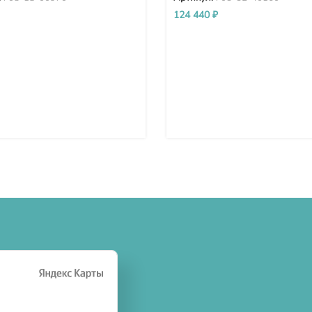
0-6 708-1S-00970
124 440
₽