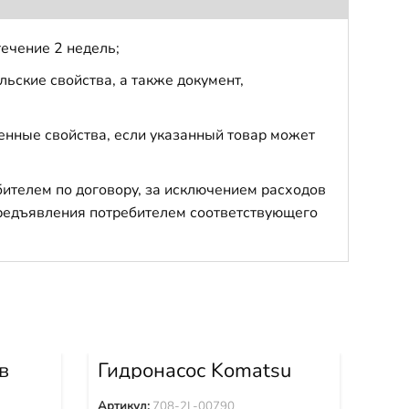
течение 2 недель;
ьские свойства, а также документ,
енные свойства, если указанный товар может
бителем по договору, за исключением расходов
 предъявления потребителем соответствующего
в
Гидронасос Komatsu
Оп
55A-
PC200-8 PC220LC-8
кр
PC240NLC-8 PC270LC-8
Sol
Артикул:
708-2L-00790
Арти