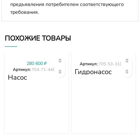
предъявления потребителем соответствующего
требования.
ПОХОЖИЕ ТОВАРЫ
280 600
₽
Артикул:
705-53-31020
Артикул:
704-71-44002
Гидронасос
Насос
Komatsu WA600-
трансмиссии
3 WA600-3D
D375A-1 D375A-
705-53-31020
2 D375A-3 704-
71-44002