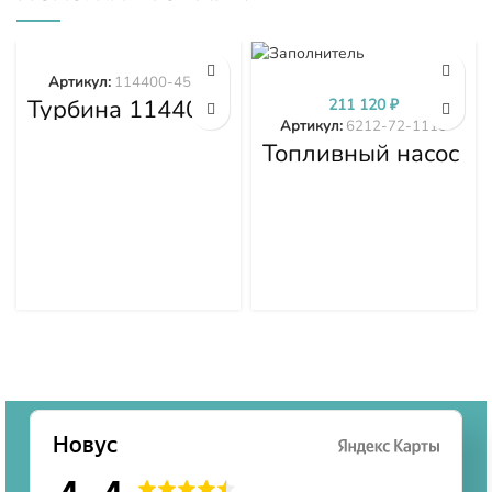
Артикул:
114400-4577
Турбина 114400-
211 120
₽
4577
Артикул:
6212-72-1110
Топливный насос
высокого
давления (ТНВД)
Komatsu
SDA6D140E-2
D275A-5D 6212-
72-1110