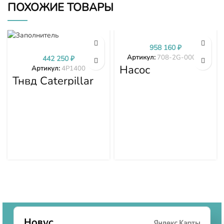
ПОХОЖИЕ ТОВАРЫ
958 160
₽
Артикул:
708-2G-00024
442 250
₽
Насос
Артикул:
4P1400
гидравлики
Тнвд Caterpillar
PC300-7 PC350-
4P1400
7 PC360-7 708-
2G-00024