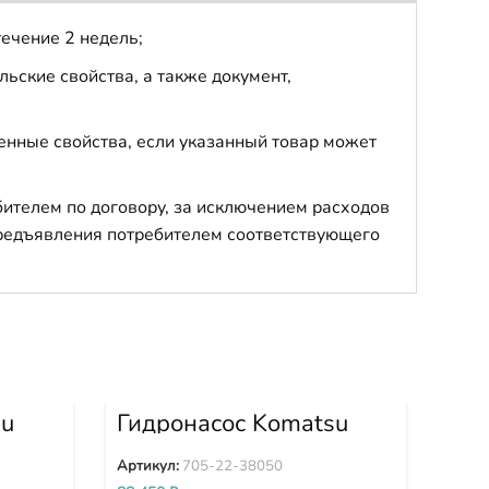
течение 2 недель;
ьские свойства, а также документ,
енные свойства, если указанный товар может
бителем по договору, за исключением расходов
 предъявления потребителем соответствующего
su
Гидронасос Komatsu
Гид
3D
D85EX D85MS D85PX
PC
HD325 HD405 705-22-
BR
Артикул:
705-22-38050
Арти
38050
70