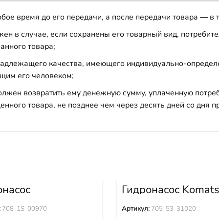
бое время до его передачи, а после передачи товара — в 
н в случае, если сохранены его товарный вид, потребител
анного товара;
 надлежащего качества, имеющего индивидуально-определ
щим его человеком;
должен возвратить ему денежную сумму, уплаченную потре
енного товара, не позднее чем через десять дней со дня
онасос
Гидронасос Komat
илятора WA380-6
WA600-3 WA600-
0-6 WA470-6
705-53-31020
:
708-1S-00970
Артикул:
705-53-31020
0-6 708-1S-00970