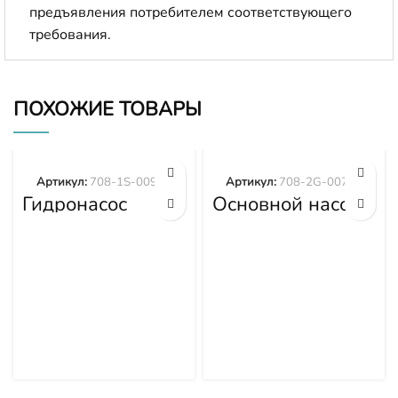
предъявления потребителем соответствующего
требования.
ПОХОЖИЕ ТОВАРЫ
Артикул:
708-1S-00970
Артикул:
708-2G-00700
Гидронасос
Основной насос
вентилятора
гидравлики
WA380-6
PC300-8 PC350-
WA430-6
8 708-2G-00700
WA470-6
WA480-6 708-
1S-00970