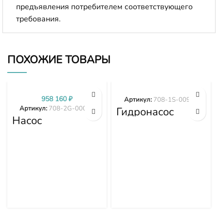
предъявления потребителем соответствующего
требования.
ПОХОЖИЕ ТОВАРЫ
958 160
₽
Артикул:
708-1S-00970
Артикул:
708-2G-00024
Гидронасос
Насос
вентилятора
гидравлики
WA380-6
PC300-7 PC350-
WA430-6
7 PC360-7 708-
WA470-6
2G-00024
WA480-6 708-
1S-00970