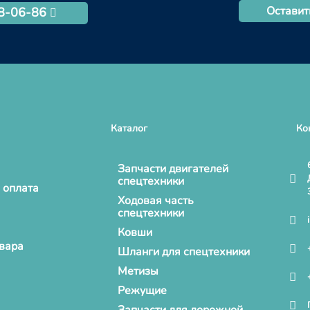
Оставит
68-06-86
Каталог
Ко
Запчасти двигателей
спецтехники
 оплата
Ходовая часть
спецтехники
Ковши
овара
Шланги для спецтехники
Метизы
Режущие