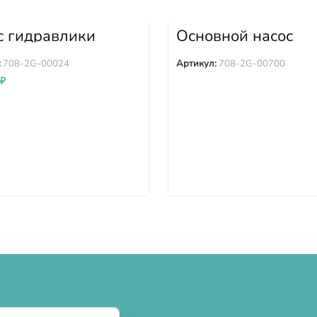
с гидравлики
Основной насос
0-7 PC350-7
гидравлики PC300
0-7 708-2G-00024
PC350-8 708-2G-0
:
708-2G-00024
Артикул:
708-2G-00700
₽