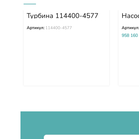
Турбина 114400-4577
Насо
PC30
PC36
Артикул:
114400-4577
Артикул
958 160