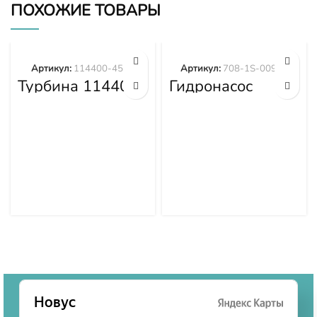
ПОХОЖИЕ ТОВАРЫ
Артикул:
114400-4577
Артикул:
708-1S-00970
Турбина 114400-
Гидронасос
4577
вентилятора
WA380-6
WA430-6
WA470-6
WA480-6 708-
1S-00970