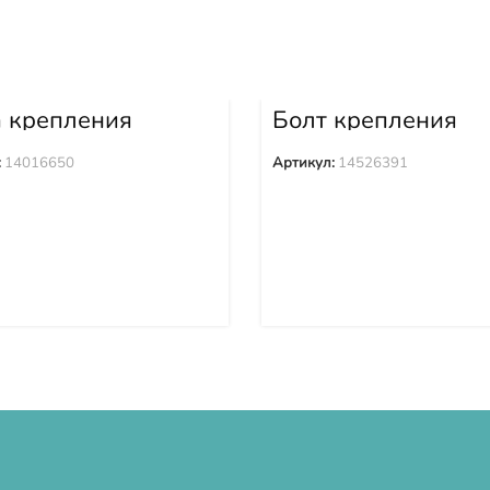
а крепления
Болт крепления
ака 14016650
башмака 1452639
:
14016650
Артикул:
14526391