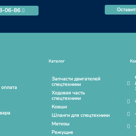
Оставит
68-06-86
Каталог
Ко
Запчасти двигателей
спецтехники
 оплата
Ходовая часть
спецтехники
Ковши
овара
Шланги для спецтехники
Метизы
Режущие