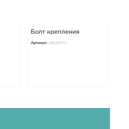
Болт крепления
Бо
1
башмака 14525773
ба
Артикул:
14525773
Арти