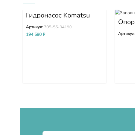
Гидронасос Komatsu
WA380-3 705-55-34190
Опор
круг 
Артикул:
705-55-34190
EX20
Артикул
194 590
₽
MA14
9148