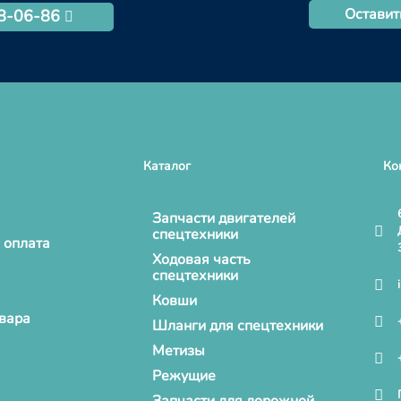
Оставит
68-06-86
Каталог
Ко
Запчасти двигателей
спецтехники
 оплата
Ходовая часть
спецтехники
Ковши
овара
Шланги для спецтехники
Метизы
Режущие