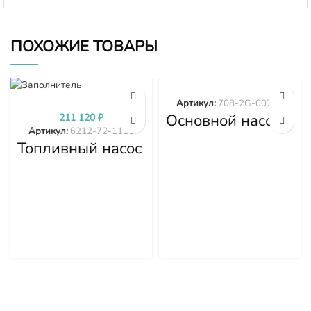
ПОХОЖИЕ ТОВАРЫ
Артикул:
708-2G-00700
Основной насос
211 120
₽
гидравлики
Артикул:
6212-72-1110
PC300-8 PC350-
Топливный насос
8 708-2G-00700
высокого
давления (ТНВД)
Komatsu
SDA6D140E-2
D275A-5D 6212-
72-1110