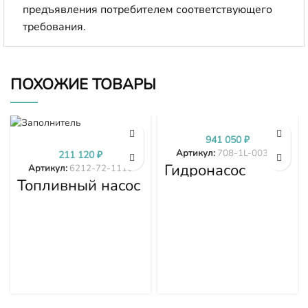
предъявления потребителем соответствующего
требования.
ПОХОЖИЕ ТОВАРЫ
941 050
₽
Артикул:
708-1L-00340
211 120
₽
Гидронасос
Артикул:
6212-72-1110
основной D275A-
Топливный насос
5D 708-1L-00340
высокого
7081L00340
давления (ТНВД)
Komatsu
SDA6D140E-2
D275A-5D 6212-
72-1110