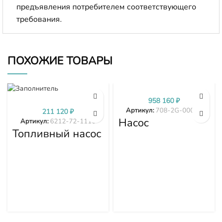
предъявления потребителем соответствующего
требования.
ПОХОЖИЕ ТОВАРЫ
958 160
₽
Артикул:
708-2G-00024
211 120
₽
Насос
Артикул:
6212-72-1110
гидравлики
Топливный насос
PC300-7 PC350-
высокого
7 PC360-7 708-
давления (ТНВД)
2G-00024
Komatsu
SDA6D140E-2
D275A-5D 6212-
72-1110