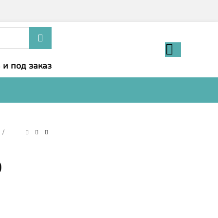
 и под заказ
и
0