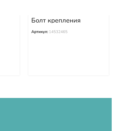
Болт крепления
Бо
0
башмака 14532465
ба
Артикул:
14532465
Арти