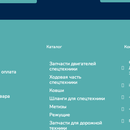
Каталог
Ко
Запчасти двигателей
спецтехники
 оплата
Ходовая часть
спецтехники
Ковши
овара
Шланги для спецтехники
Метизы
Режущие
Запчасти для дорожной
техники