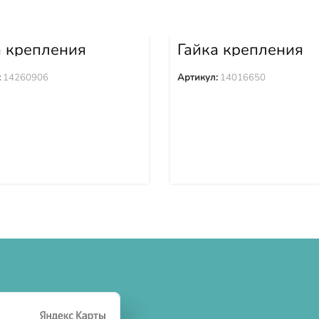
а крепления
Гайка крепления
ака 14260906
башмака 1401665
:
14260906
Артикул:
14016650